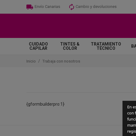
Cambio y devoluciones
Envío Canarias
CUIDADO
TINTES &
TRATAMIENTO
B
CAPILAR
COLOR
TÉCNICO
Inicio
Trabaja con nosotros
{gformbuilderpro:1}
En e
con f
funci
mant
regis