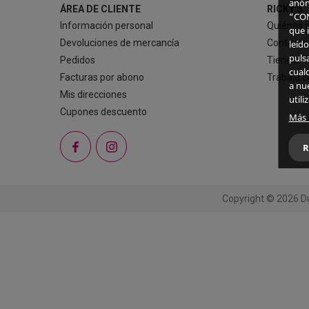
anón
ÁREA DE CLIENTE
RICKY'S
“CON
Información personal
Quiénes 
que 
Devoluciones de mercancía
Contacte
leído
puls
Pedidos
Tiendas
cual
Facturas por abono
Trabaja c
a nu
Mis direcciones
util
Cupones descuento
Más 
Facebook
Instagram
R
Copyright © 2026 Du