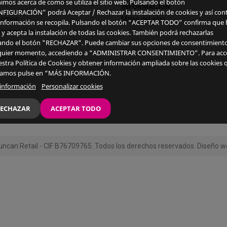
imos acerca de como se utiliza el sitio web. Pulsando el botón
INFORMACIÓN
FIGURACIÓN” podrá Aceptar / Rechazar la instalación de cookies y así cont
somos
Mapa del sitio
información se recopila. Pulsando el botón “ACEPTAR TODO” confirma que 
 con nosotros
 y acepta la instalación de todas las cookies. También podrá rechazarlas
ando el botón "RECHAZAR". Puede cambiar sus opciones de consentimient
quier momento, accediendo a “ADMINISTRAR CONSENTIMIENTO”. Para acc
on nosotros
estra Política de Cookies y obtener información ampliada sobre las cookies 
izamos pulse en “MÁS INFORMACIÓN.
información
Personalizar cookies
ECHAZAR
ACEPTAR TODO
ncan Retail - CIF B76709765. Todos los derechos reservados. Diseño w