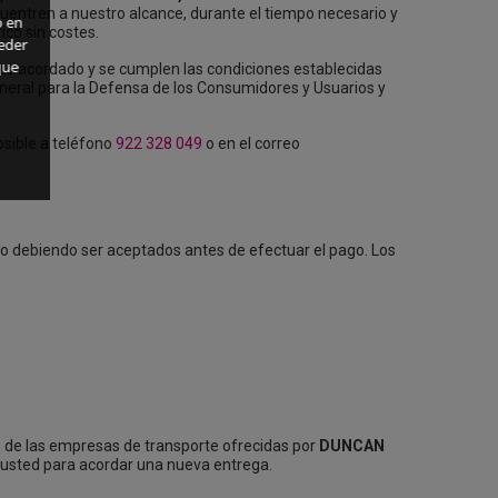
cuentren a nuestro alcance, durante el tiempo necesario y
o en
co sin costes.
eder
que
lazo acordado y se cumplen las condiciones establecidas
General para la Defensa de los Consumidores y Usuarios y
osible a teléfono
922 328 049
o en el correo
io debiendo ser aceptados antes de efectuar el pago. Los
és de las empresas de transporte ofrecidas por
DUNCAN
 usted para acordar una nueva entrega.