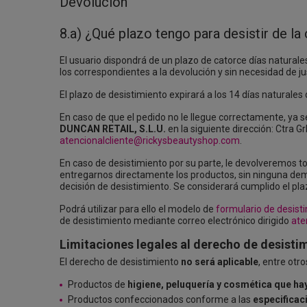
Devolución
8.a) ¿Qué plazo tengo para desistir de l
El usuario dispondrá de un plazo de catorce días naturales
los correspondientes a la devolución y sin necesidad de jus
El plazo de desistimiento expirará a los 14 días naturales 
En caso de que el pedido no le llegue correctamente, ya s
DUNCAN RETAIL, S.L.U.
en la siguiente dirección: Ctra 
atencionalcliente@rickysbeautyshop.com
.
En caso de desistimiento por su parte, le devolveremos tod
entregarnos directamente los productos, sin ninguna demo
decisión de desistimiento. Se considerará cumplido el pla
Podrá utilizar para ello el modelo de
formulario de desist
de desistimiento mediante correo electrónico dirigido
ate
Limitaciones legales al derecho de desisti
El derecho de desistimiento
no será aplicable
, entre otr
Productos de
higiene, peluquería y cosmética que ha
Productos confeccionados conforme a las
especificac