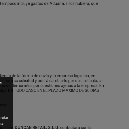
. Tampoco incluye gastos de Aduana, si los hubiera, que
iendo de la forma de envío y la empresa logística, en
para su solicitud y podrá cambiarlo por otro artículo, si
s
recho de demorarlos por cuestiones ajenas a la empresa. En
s pedidos, EN TODO CASO EN EL PLAZO MAXIMO DE 30 DIAS
mayor.
rolar
ha
 posible.
DUNCAN RETAIL, S.L.U.
contactará con la