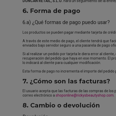
DUNCAN RETAIL, S.L.U.
hará un seguimiento de la entre
6. Forma de pago
6.a) ¿Qué formas de pago puedo usar?
Los productos se pueden pagar mediante tarjeta de crédi
A través de este medio de pago, el cliente tendrá que fac
enviados bajo servidor seguro a una pasarela de pago ofic
Si al realizar un pedido por tarjeta le diera error al clie
recuperación del pedido que haya en ese momento. El progr
lo indicará al cliente para cualquier modificación.
Esta forma de pago no incrementa el importe del pedido p
7. ¿Cómo son las facturas?
El usuario acepta que las facturas de las compras de los 
correo electrónico a
shoponline@rickysbeautyshop.com
.
8. Cambio o devolución