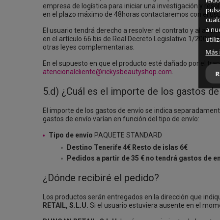
leído
empresa de logística para iniciar una investigación y res
puls
en el plazo máximo de 48horas contactaremos con el usua
cual
a nu
El usuario tendrá derecho a resolver el contrato y al abo
en el artículo 66.bis de Real Decreto Legislativo 1/2007,
util
otras leyes complementarias.
Más 
En el supuesto en que el producto esté dañado por el tr
atencionalcliente@rickysbeautyshop.com
.
R
5.d) ¿Cuál es el importe de los gastos de
El importe de los gastos de envío se indica separadament
gastos de envío varían en función del tipo de envío:
Tipo de envío
PAQUETE STANDARD
Destino Tenerife 4€ Resto de islas 6€
Pedidos a partir de 35 € no tendrá gastos de en
¿Dónde recibiré el pedido?
Los productos serán entregados en la dirección que indiqu
RETAIL, S.L.U.
Si el usuario estuviera ausente en el mom