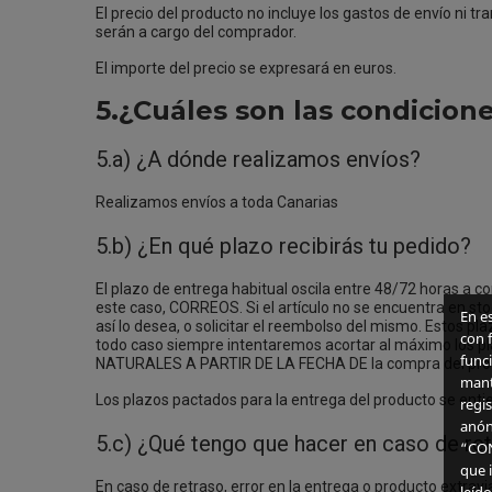
El precio del producto no incluye los gastos de envío ni t
serán a cargo del comprador.
El importe del precio se expresará en euros.
5.¿Cuáles son las condicion
5.a) ¿A dónde realizamos envíos?
Realizamos envíos a toda Canarias
5.b) ¿En qué plazo recibirás tu pedido?
El plazo de entrega habitual oscila entre 48/72 horas a c
este caso, CORREOS. Si el artículo no se encuentra en sto
En e
así lo desea, o solicitar el reembolso del mismo. Estos pl
con f
todo caso siempre intentaremos acortar al máximo los p
funci
NATURALES A PARTIR DE LA FECHA DE la compra del pro
mant
Los plazos pactados para la entrega del producto se enti
regis
anón
5.c) ¿Qué tengo que hacer en caso de ret
“CON
que 
En caso de retraso, error en la entrega o producto extra