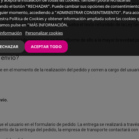
 y acepta la instalación de todas las cookies. También podrá rechazarlas
olver cuanto antes la incidencia. Haremos todos los esfuerzos que se en
ando el botón "RECHAZAR". Puede cambiar sus opciones de consentimient
rio y le daremos una solución o le remitiremos un nuevo paquete idénti
quier momento, accediendo a “ADMINISTRAR CONSENTIMIENTO”. Para acc
estra Política de Cookies y obtener información ampliada sobre las cookies 
no del importe del producto y del envío si no hacemos la entrega en el p
 de 16 de noviembre, por el que se aprueba el texto refundido de la Ley 
izamos pulse en “MÁS INFORMACIÓN.
información
Personalizar cookies
ansporte agradecemos que se nos informe de ello a la mayor brevedad p
ECHAZAR
ACEPTAR TODO
 envío?
e en el momento de la realización del pedido y corren a cargo del usuar
vío.
e el usuario en el formulario de pedido. La entrega se realizará a trav
ento de la entrega del pedido, la empresa de transporte contactará con