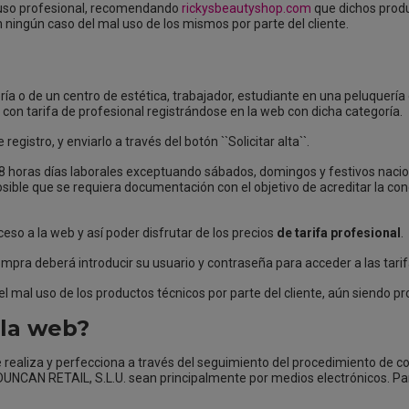
e uso profesional, recomendando
rickysbeautyshop.com
que dichos produ
n ningún caso del mal uso de los mismos por parte del cliente.
ría o de un centro de estética, trabajador, estudiante en una peluquería 
 con tarifa de profesional registrándose en la web con dicha categoría.
egistro, y enviarlo a través del botón ``Solicitar alta``.
8 horas días laborales exceptuando sábados, domingos y festivos nacion
osible que se requiera documentación con el objetivo de acreditar la con
eso a la web y así poder disfrutar de los precios
de tarifa profesional
.
mpra deberá introducir su usuario y contraseña para acceder a las tarif
 mal uso de los productos técnicos por parte del cliente, aún siendo pro
la web?
 realiza y perfecciona a través del seguimiento del procedimiento de c
UNCAN RETAIL, S.L.U. sean principalmente por medios electrónicos. Pa