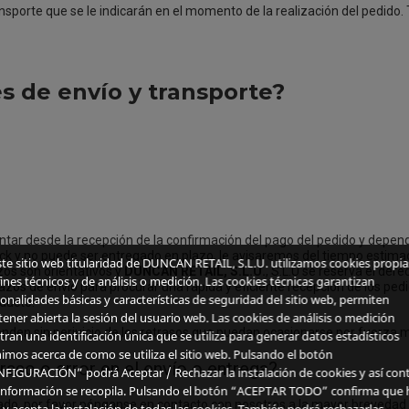
ransporte que se le indicarán en el momento de la realización del pedido
es de envío y transporte?
ontar desde la recepción de la confirmación del pago del pedido y depend
ck y no puede ser entregado en plazo, le avisaremos del tiempo estimado 
ste sitio web titularidad de DUNCAN RETAIL, S.L.U. utilizamos cookies propia
azos son orientativos y
DUNCAN RETAIL, S.L.U.
, S.L.U se reserva el de
ines técnicos y de análisis o medición. Las cookies técnicas garantizan
lazos de envío para procurar una rápida y eficiente recepción de lo
onalidades básicas y características de seguridad del sitio web, permiten
ducto.
ener abierta la sesión del usuario web. Las cookies de análisis o medición
enden sin perjuicio de los retrasos que puedan ocasionarse por fuerza 
tran una identificación única que se utiliza para generar datos estadísticos
imos acerca de como se utiliza el sitio web. Pulsando el botón
raso o error en el envío o entrega?
FIGURACIÓN” podrá Aceptar / Rechazar la instalación de cookies y así cont
información se recopila. Pulsando el botón “ACEPTAR TODO” confirma que 
viado, por favor pónganse en contacto con nosotros a la mayor brevedad