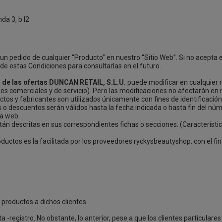
da 3, b l2
n pedido de cualquier “Producto” en nuestro “Sitio Web”. Si no acepta 
de estas Condiciones para consultarlas en el futuro.
 de las ofertas DUNCAN RETAIL, S.L.U.
puede modificar en cualquier 
nes comerciales y de servicio). Pero las modificaciones no afectarán en
os y fabricantes son utilizados únicamente con fines de identificación.
 o descuentos serán válidos hasta la fecha indicada o hasta fin del núm
na web.
tán descritas en sus correspondientes fichas o secciones. (Característic
ductos es la facilitada por los proveedores ryckysbeautyshop. con el fin
 productos a dichos clientes.
 -registro. No obstante, lo anterior, pese a que los clientes particular