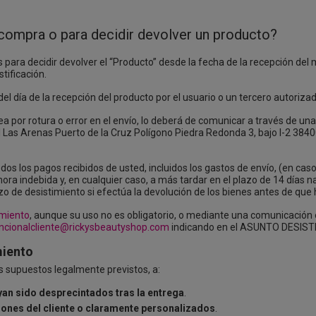
a compra o para decidir devolver un producto?
 para decidir devolver el “Producto” desde la fecha de la recepción del m
tificación.
del día de la recepción del producto por el usuario o un tercero autorizad
ea por rotura o error en el envío, lo deberá de comunicar a través de un
Grl Las Arenas Puerto de la Cruz Polígono Piedra Redonda 3, bajo l-2 384
os los pagos recibidos de usted, incluidos los gastos de envío, (en caso
ra indebida y, en cualquier caso, a más tardar en el plazo de 14 días n
zo de desistimiento si efectúa la devolución de los bienes antes de que
imiento
, aunque su uso no es obligatorio, o mediante una comunicación e
ncionalcliente@rickysbeautyshop.com
indicando en el ASUNTO DESISTI
miento
os supuestos legalmente previstos, a:
yan sido desprecintados tras la entrega
.
iones del cliente o claramente personalizados
.