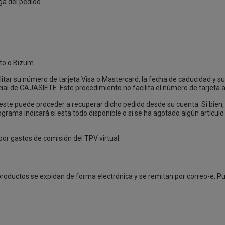
ga del pedido.
to o Bizum.
ilitar su número de tarjeta Visa o Mastercard, la fecha de caducidad y s
ial de CAJASIETE. Este procedimiento no facilita el número de tarjeta a 
nte, este puede proceder a recuperar dicho pedido desde su cuenta. Si bien
ama indicará si esta todo disponible o si se ha agotado algún artículo m
or gastos de comisión del TPV virtual.
productos se expidan de forma electrónica y se remitan por correo-e. Pu