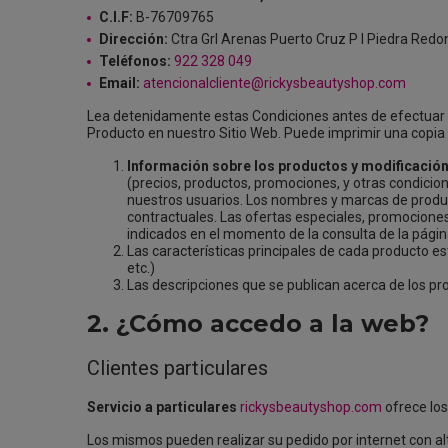
C.I.F:
B-76709765
Dirección:
Ctra Grl Arenas Puerto Cruz P I Piedra Redon
Teléfonos:
922 328 049
Email:
atencionalcliente@rickysbeautyshop.com
Lea detenidamente estas Condiciones antes de efectuar u
Producto en nuestro Sitio Web. Puede imprimir una copia 
Información sobre los productos y modificación
(precios, productos, promociones, y otras condicio
nuestros usuarios. Los nombres y marcas de product
contractuales. Las ofertas especiales, promociones
indicados en el momento de la consulta de la pági
Las características principales de cada producto es
etc.)
Las descripciones que se publican acerca de los pro
2. ¿Cómo accedo a la web?
Clientes particulares
Servicio a particulares
rickysbeautyshop.com
ofrece los
Los mismos pueden realizar su pedido por internet con alta