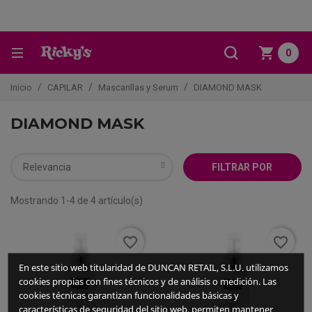
0
Inicio
CAPILAR
Mascarillas y Serum
DIAMOND MASK
DIAMOND MASK
Relevancia
FILTRAR POR
Mostrando 1-4 de 4 artículo(s)
favorite_border
favorite_border
En este sitio web titularidad de DUNCAN RETAIL, S.L.U. utilizamos
cookies propias con fines técnicos y de análisis o medición. Las
cookies técnicas garantizan funcionalidades básicas y
características de seguridad del sitio web, permiten mantener