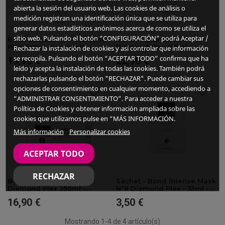
abierta la sesión del usuario web. Las cookies de análisis o
medición registran una identificación única que se utiliza para
generar datos estadísticos anónimos acerca de como se utiliza el
sitio web. Pulsando el botón “CONFIGURACIÓN” podrá Aceptar /
Bond Booster Nº6 Diamond
Bond Repair Oil Nº7
Plex 150ml - Longwell
Diamond Plex 150ml -
Rechazar la instalación de cookies y así controlar que información
Longwell
se recopila. Pulsando el botón “ACEPTAR TODO” confirma que ha
19,90 €
22,90 €
Precio
Precio
leído y acepta la instalación de todas las cookies. También podrá
rechazarlas pulsando el botón "RECHAZAR". Puede cambiar sus
opciones de consentimiento en cualquier momento, accediendo a
favorite_border
favorite_border
“ADMINISTRAR CONSENTIMIENTO”. Para acceder a nuestra
Política de Cookies y obtener información ampliada sobre las
cookies que utilizamos pulse en “MÁS INFORMACIÓN.
Más información
Personalizar cookies
ACEPTAR TODO
RECHAZAR
Bond Intense Mask Nº8
Sachet - Bond Intense Mask
Diamond Plex 250ml -
Nº8 Diamond Plex - 35ml -
Longwell
Longwell
16,90 €
3,50 €
Precio
Precio
Mostrando 1-4 de 4 artículo(s)