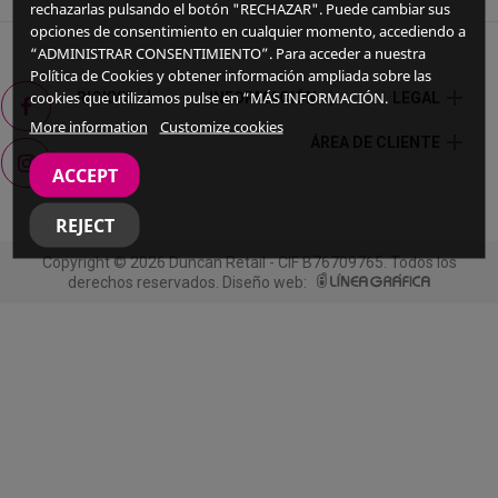
rechazarlas pulsando el botón "RECHAZAR". Puede cambiar sus
opciones de consentimiento en cualquier momento, accediendo a
“ADMINISTRAR CONSENTIMIENTO”. Para acceder a nuestra
Política de Cookies y obtener información ampliada sobre las
Facebook
add
add
add
cookies que utilizamos pulse en “MÁS INFORMACIÓN.
RICKY'S
INFORMACIÓN
LEGAL
More information
Customize cookies
add
ÁREA DE CLIENTE
Instagram
ACCEPT
REJECT
Copyright © 2026 Duncan Retail - CIF B76709765. Todos los
derechos reservados. Diseño web: