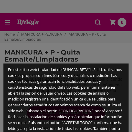
0
Home
MANICURA + PEDICURA
MANICURA + P - Quita
Esmalte/Limpiadoras
MANICURA + P - Quita
Esmalte/Limpiadoras
En este sitio web titularidad de DUNCAN RETAIL, S.L.U. utilizamos
cookies propias con fines técnicos y de análisis o medición. Las
Si quieres puedes empezar por la página principal clicando
cookies técnicas garantizan funcionalidades básicas y
en el botón a continuación o puedes realizar tu búsqueda
características de seguridad del sitio web, permiten mantener
en el buscador que hay situado en la cabecera de la
abierta la sesión del usuario web. Las cookies de análisis o
página.
medición registran una identificación única que se utiliza para
generar datos estadísticos anónimos acerca de como se utiliza el
sitio web. Pulsando el botón “CONFIGURACIÓN” podrá Aceptar /
VOLVER A LA PÁGINA DE INICIO
Rechazar la instalación de cookies y así controlar que información
se recopila. Pulsando el botón “ACEPTAR TODO” confirma que ha
leído y acepta la instalación de todas las cookies. También podrá