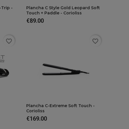
Trip -
Plancha C Style Gold Leopard Soft
Touch + Paddle - Corioliss
€89.00
Price
favorite_border
favorite_border
favorite
Plancha C-Extreme Soft Touch -
Corioliss
€169.00
Price