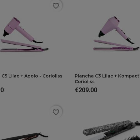
favorite_border
favorite
favorite
C5 Lilac + Apolo - Corioliss
Plancha C3 Lilac + Kompact
Corioliss
00
€209.00
Price
favorite_border