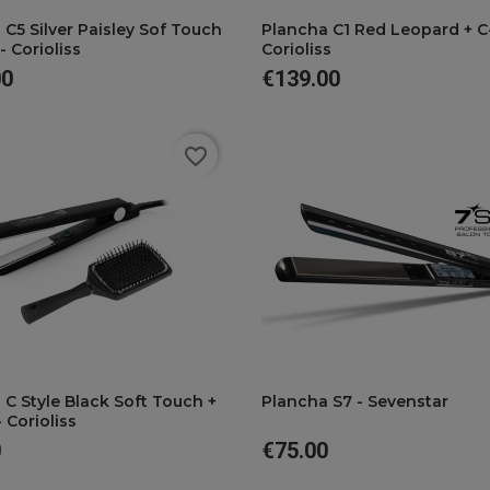
C5 Silver Paisley Sof Touch
Plancha C1 Red Leopard + C-
- Corioliss
Corioliss
00
€139.00
Price
favorite_border
favorite
favorite
yle Black Soft Touch +
Plancha S7 - Sevenstar
 Corioliss
0
€75.00
Price