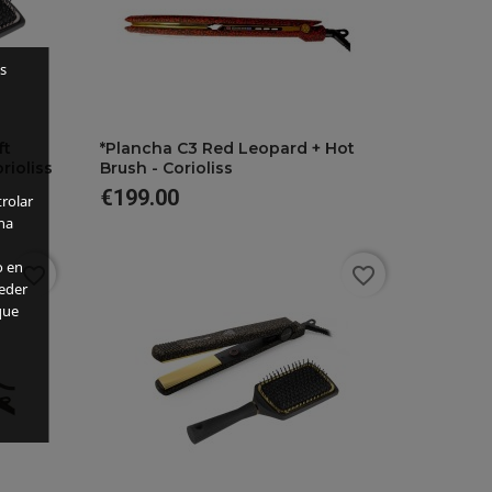
s
favorite
ft
*Plancha C3 Red Leopard + Hot
rioliss
Brush - Corioliss
€199.00
rolar
Price
ha
o en
favorite_border
favorite_border
eder
que
favorite