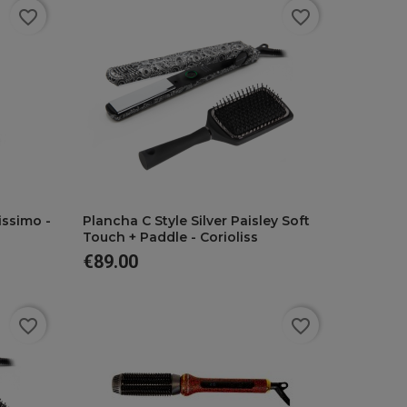
favorite_border
favorite_border
favorite
issimo -
Plancha C Style Silver Paisley Soft
Touch + Paddle - Corioliss
€89.00
Price
favorite_border
favorite_border