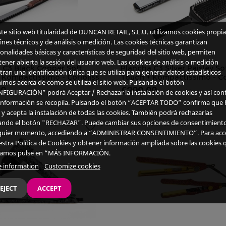
ste sitio web titularidad de DUNCAN RETAIL, S.L.U. utilizamos cookies propia
ines técnicos y de análisis o medición. Las cookies técnicas garantizan
favorite
favorite
onalidades básicas y características de seguridad del sitio web, permiten
ener abierta la sesión del usuario web. Las cookies de análisis o medición
 C3 Black Copper Soft
Plancha C3 Silver Paisley So
tran una identificación única que se utiliza para generar datos estadísticos
 Kompactissimo - Corioliss
Touch + Kompactissimo - Co
imos acerca de como se utiliza el sitio web. Pulsando el botón
00
€209.00
FIGURACIÓN” podrá Aceptar / Rechazar la instalación de cookies y así cont
Price
información se recopila. Pulsando el botón “ACEPTAR TODO” confirma que 
 y acepta la instalación de todas las cookies. También podrá rechazarlas
ando el botón "RECHAZAR". Puede cambiar sus opciones de consentimient
favorite_border
quier momento, accediendo a “ADMINISTRAR CONSENTIMIENTO”. Para acc
estra Política de Cookies y obtener información ampliada sobre las cookies 
izamos pulse en “MÁS INFORMACIÓN.
 information
Customize cookies
EJECT
ACCEPT
favorite
favorite