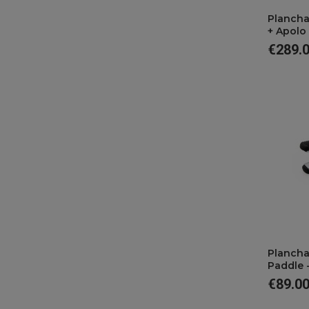
Plancha 
+ Apolo 
€289.
Price
Plancha C St
Paddle -
€89.0
Price