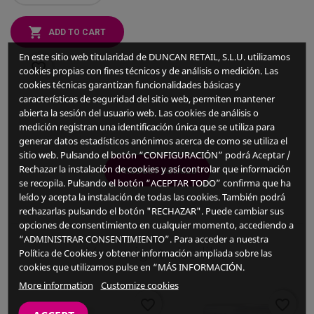
ADD TO CART
En este sitio web titularidad de DUNCAN RETAIL, S.L.U. utilizamos
favorite_border
cookies propias con fines técnicos y de análisis o medición. Las
cookies técnicas garantizan funcionalidades básicas y
características de seguridad del sitio web, permiten mantener
abierta la sesión del usuario web. Las cookies de análisis o
medición registran una identificación única que se utiliza para
generar datos estadísticos anónimos acerca de como se utiliza el
sitio web. Pulsando el botón “CONFIGURACIÓN” podrá Aceptar /
Rechazar la instalación de cookies y así controlar que información
PRODUCT DETAILS
se recopila. Pulsando el botón “ACEPTAR TODO” confirma que ha
leído y acepta la instalación de todas las cookies. También podrá
rechazarlas pulsando el botón "RECHAZAR". Puede cambiar sus
opciones de consentimiento en cualquier momento, accediendo a
“ADMINISTRAR CONSENTIMIENTO”. Para acceder a nuestra
You might also like
Política de Cookies y obtener información ampliada sobre las
cookies que utilizamos pulse en “MÁS INFORMACIÓN.
More information
Customize cookies
favorite_border
favorite_border