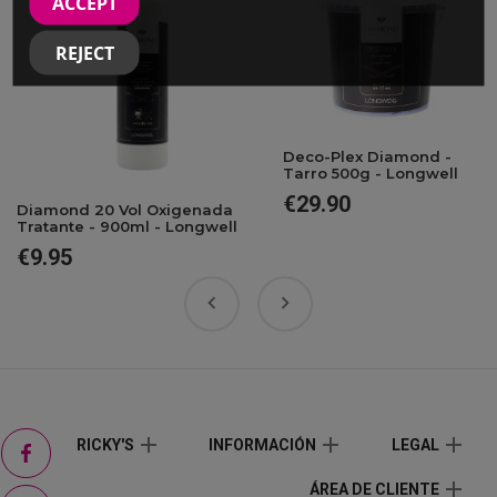
ACCEPT
REJECT
Deco-Plex Diamond -
Tarro 500g - Longwell
€29.90
Price
Diamond 20 Vol Oxigenada
Tratante - 900ml - Longwell
€9.95
Price
Facebook
add
add
add
RICKY'S
INFORMACIÓN
LEGAL
add
ÁREA DE CLIENTE
Instagram