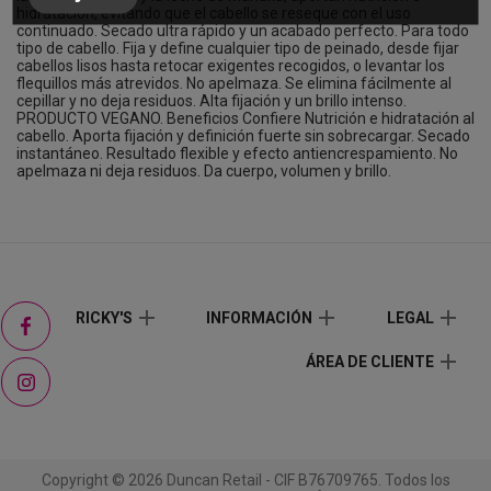
hidratación, evitando que el cabello se reseque con el uso
continuado. Secado ultra rápido y un acabado perfecto. Para todo
tipo de cabello. Fija y define cualquier tipo de peinado, desde fijar
cabellos lisos hasta retocar exigentes recogidos, o levantar los
flequillos más atrevidos. No apelmaza. Se elimina fácilmente al
cepillar y no deja residuos. Alta fijación y un brillo intenso.
PRODUCTO VEGANO. Beneficios Confiere Nutrición e hidratación al
cabello. Aporta fijación y definición fuerte sin sobrecargar. Secado
instantáneo. Resultado flexible y efecto antiencrespamiento. No
apelmaza ni deja residuos. Da cuerpo, volumen y brillo.
Facebook
add
add
add
RICKY'S
INFORMACIÓN
LEGAL
add
ÁREA DE CLIENTE
Instagram
Copyright © 2026 Duncan Retail - CIF B76709765. Todos los