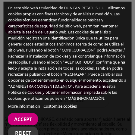
En este sitio web titularidad de DUNCAN RETAIL, S.L.U. utilizamos
cookies propias con fines técnicos y de análisis o medición. Las
cookies técnicas garantizan funcionalidades básicas y
características de seguridad del sitio web, permiten mantener
ADD TO CART
abierta la sesión del usuario web. Las cookies de análisis o
medición registran una identificación única que se utiliza para
favorite_border
generar datos estadísticos anónimos acerca de como se utiliza el
sitio web. Pulsando el botón “CONFIGURACIÓN” podrá Aceptar /
Rechazar la instalación de cookies y así controlar que información
se recopila. Pulsando el botón “ACEPTAR TODO” confirma que ha
leído y acepta la instalación de todas las cookies. También podrá
rechazarlas pulsando el botón "RECHAZAR". Puede cambiar sus
opciones de consentimiento en cualquier momento, accediendo a
“ADMINISTRAR CONSENTIMIENTO”. Para acceder a nuestra
DESCRIPTION
Política de Cookies y obtener información ampliada sobre las
cookies que utilizamos pulse en “MÁS INFORMACIÓN.
PRODUCT DETAILS
More information
Customize cookies
ACCEPT
Spray de fijación CHICAGO, diseñado para aportar fijación fuerte al
mismo tiempo confiere flexibilidad y movimiento al cabello. Su
fórmula exclusiva con principios activos acondicionadores, como
REJECT
la provitamina B5 y la leche de Manuka, aportan nutrición e