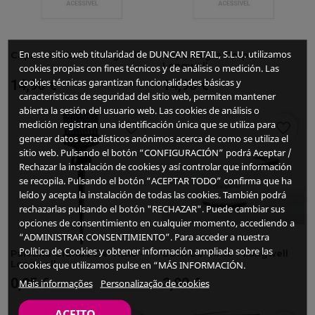
En este sitio web titularidad de DUNCAN RETAIL, S.L.U. utilizamos
Capa Colorball - Longwell
Capa Negra Corporativa -
Longwell
cookies propias con fines técnicos y de análisis o medición. Las
cookies técnicas garantizan funcionalidades básicas y
14,90 €
14,90 €
Preço
Preço
características de seguridad del sitio web, permiten mantener
abierta la sesión del usuario web. Las cookies de análisis o
medición registran una identificación única que se utiliza para
favorite_border
favorite_border
generar datos estadísticos anónimos acerca de como se utiliza el
sitio web. Pulsando el botón “CONFIGURACIÓN” podrá Aceptar /
Rechazar la instalación de cookies y así controlar que información
se recopila. Pulsando el botón “ACEPTAR TODO” confirma que ha
leído y acepta la instalación de todas las cookies. También podrá
rechazarlas pulsando el botón "RECHAZAR". Puede cambiar sus
opciones de consentimiento en cualquier momento, accediendo a
“ADMINISTRAR CONSENTIMIENTO”. Para acceder a nuestra
Política de Cookies y obtener información ampliada sobre las
Paletina Grande De Tinte -
Bowl De Tinte - Longwell
Longwell
cookies que utilizamos pulse en “MÁS INFORMACIÓN.
0,95 €
3,90 €
Mais informações
Personalização de cookies
Preço
Preço
ACEITO