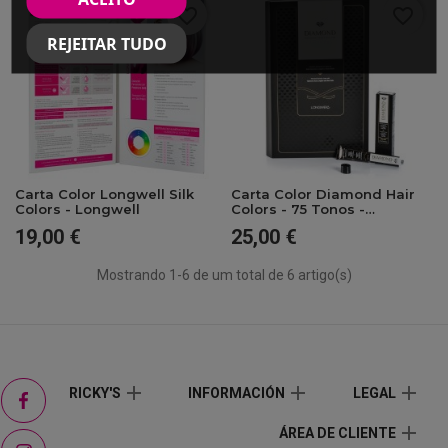
favorite_border
favorite_border
REJEITAR TUDO
Carta Color Longwell Silk
Carta Color Diamond Hair
Colors - Longwell
Colors - 75 Tonos -
Longwell
19,00 €
25,00 €
Preço
Preço
Mostrando 1-6 de um total de 6 artigo(s)
Facebook
add
add
add
RICKY'S
INFORMACIÓN
LEGAL
add
ÁREA DE CLIENTE
Instagram