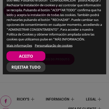
sitio web. Pulsando el botón “CONFIGURACIÓN” podrá Aceptar /
Rechazar la instalación de cookies y así controlar que información
se recopila. Pulsando el botón “ACEPTAR TODO” confirma que ha
ADICIONAR AO CARRINHO
leído y acepta la instalación de todas las cookies. También podrá
rechazarlas pulsando el botón "RECHAZAR". Puede cambiar sus
favorite_border
opciones de consentimiento en cualquier momento, accediendo a
“ADMINISTRAR CONSENTIMIENTO”. Para acceder a nuestra
Política de Cookies y obtener información ampliada sobre las
cookies que utilizamos pulse en “MÁS INFORMACIÓN.
Mais informações
Personalização de cookies
ACEITO
DADOS DO PRODUTO
REJEITAR TUDO
Facebook
add
add
add
RICKY'S
INFORMACIÓN
LEGAL