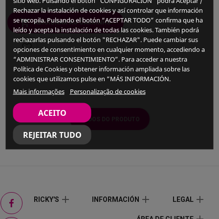
sitio web. Pulsando el botón “CONFIGURACIÓN” podrá Aceptar /
Rechazar la instalación de cookies y así controlar que información
se recopila. Pulsando el botón “ACEPTAR TODO” confirma que ha
ADICIONAR AO CARRINHO
leído y acepta la instalación de todas las cookies. También podrá
rechazarlas pulsando el botón "RECHAZAR". Puede cambiar sus
favorite_border
opciones de consentimiento en cualquier momento, accediendo a
“ADMINISTRAR CONSENTIMIENTO”. Para acceder a nuestra
Política de Cookies y obtener información ampliada sobre las
cookies que utilizamos pulse en “MÁS INFORMACIÓN.
Mais informações
Personalização de cookies
ACEITO
DADOS DO PRODUTO
REJEITAR TUDO
Facebook
add
add
add
RICKY'S
INFORMACIÓN
LEGAL